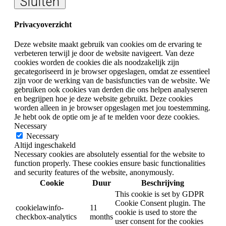
Sluiten
Privacyoverzicht
Deze website maakt gebruik van cookies om de ervaring te
verbeteren terwijl je door de website navigeert. Van deze
cookies worden de cookies die als noodzakelijk zijn
gecategoriseerd in je browser opgeslagen, omdat ze essentieel
zijn voor de werking van de basisfuncties van de website. We
gebruiken ook cookies van derden die ons helpen analyseren
en begrijpen hoe je deze website gebruikt. Deze cookies
worden alleen in je browser opgeslagen met jou toestemming.
Je hebt ook de optie om je af te melden voor deze cookies.
Necessary
Necessary
Altijd ingeschakeld
Necessary cookies are absolutely essential for the website to
function properly. These cookies ensure basic functionalities
and security features of the website, anonymously.
Cookie
Duur
Beschrijving
This cookie is set by GDPR
Cookie Consent plugin. The
cookielawinfo-
11
cookie is used to store the
checkbox-analytics
months
user consent for the cookies